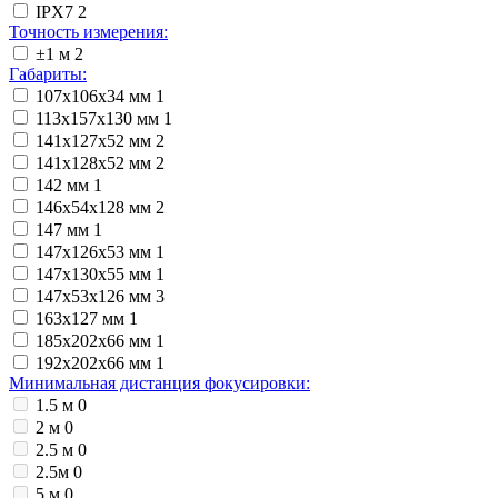
IPX7
2
Точность измерения:
±1 м
2
Габариты:
107x106x34 мм
1
113х157х130 мм
1
141x127x52 мм
2
141х128х52 мм
2
142 мм
1
146x54x128 мм
2
147 мм
1
147x126x53 мм
1
147x130x55 мм
1
147x53x126 мм
3
163x127 мм
1
185x202x66 мм
1
192x202x66 мм
1
Минимальная дистанция фокусировки:
1.5 м
0
2 м
0
2.5 м
0
2.5м
0
5 м
0