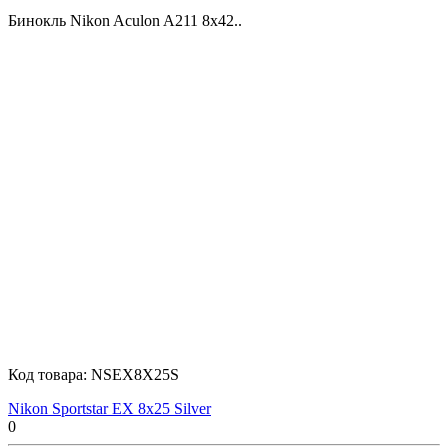
Бинокль Nikon Aculon A211 8x42..
Fujinon
Hawke
Kahles
Kaps
Код товара:
NSEX8X25S
Nikon Sportstar EX 8x25 Silver
0
Kenko