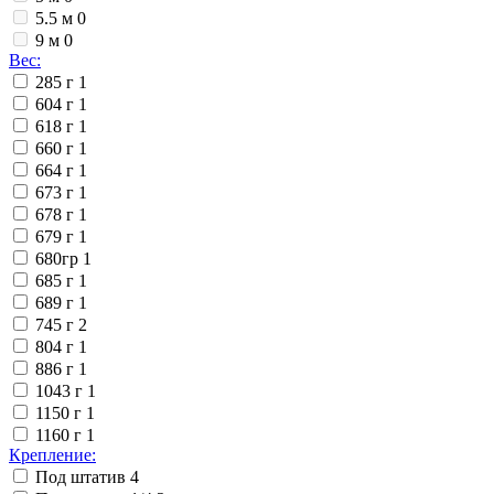
5.5 м
0
9 м
0
Вес:
285 г
1
604 г
1
618 г
1
660 г
1
664 г
1
673 г
1
678 г
1
679 г
1
680гр
1
685 г
1
689 г
1
745 г
2
804 г
1
886 г
1
1043 г
1
1150 г
1
1160 г
1
Крепление:
Под штатив
4