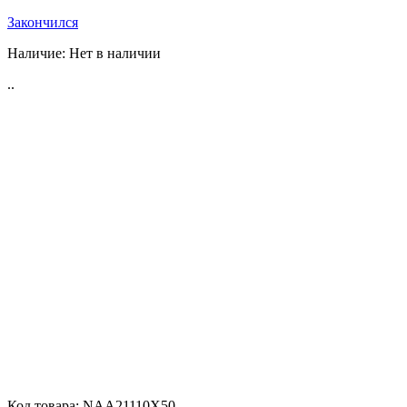
Закончился
Vector Optics
Наличие:
Нет в наличии
..
MewLite
Код товара:
NAA21110X50