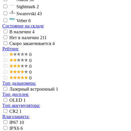
Sightmark
2
Swarovski
43
Veber
6
Состояние на складе
В наличии
4
Нет в наличии
211
Скоро заканчивается
4
Рейтинг
0
0
0
0
0
Тип дальномера:
Лазерный встроенный
1
Тип дисплея:
OLED
1
Тип аккумулятора:
CR2
1
Влагозащита:
IP67
10
IPX6
6