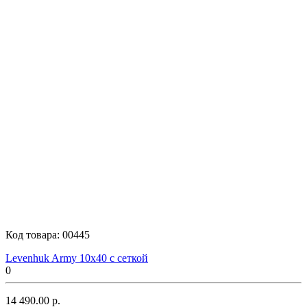
Комз
GPO
Burris
Код товара:
00445
Levenhuk Army 10x40 с сеткой
Sightmark
0
14 490.00 р.