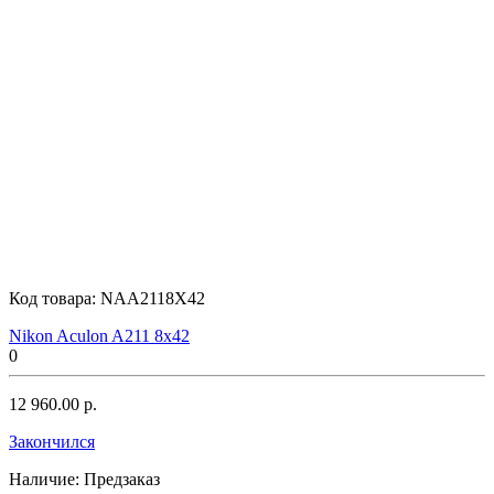
Carl Zeiss
Celestron
Код товара:
NAA2118X42
Combat
Nikon Aculon A211 8x42
0
12 960.00 р.
Docter
Закончился
Наличие:
Предзаказ