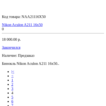
Код товара:
NAA21116X50
Nikon Aculon A211 16x50
0
18 000.00 р.
Закончился
Наличие:
Предзаказ
Бинокль Nikon Aculon A211 16x50..
|<
<
1
2
3
4
5
6
7