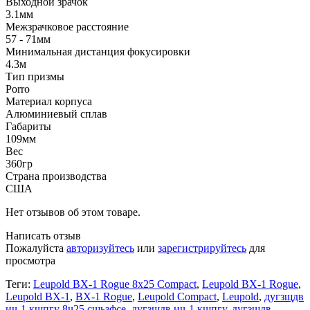
Выходной зрачок
3.1мм
Межзрачковое расстояние
57 - 71мм
Минимальная дистанция фокусировки
4.3м
Тип призмы
Porro
Материал корпуса
Алюминиевый сплав
Габариты
109мм
Вес
360гр
Страна производства
США
Нет отзывов об этом товаре.
Написать отзыв
Пожалуйста
авторизуйтесь
или
зарегистрируйтесь
для
просмотра
Теги:
Leupold BX-1 Rogue 8x25 Compact
,
Leupold BX-1 Rogue
,
Leupold BX-1
,
BX-1 Rogue
,
Leupold Compact
,
Leupold
,
дугзщдв
ич-1 кщпгу 8ч25 сщьзфсе
,
дугзщдв ич-1 кщпгу
,
дугзщдв