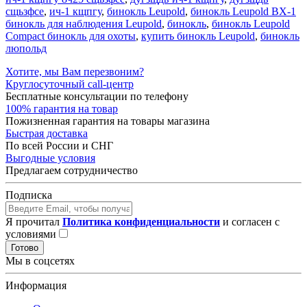
сщьзфсе
,
ич-1 кщпгу
,
бинокль Leupold
,
бинокль Leupold BX-1
бинокль для наблюдения Leupold
,
бинокль
,
бинокль Leupold
Compact бинокль для охоты
,
купить бинокль Leupold
,
бинокль
люпольд
Хотите, мы Вам перезвоним?
Круглосуточный call-центр
Бесплатные консультации по телефону
100% гарантия на товар
Пожизненная гарантия на товары магазина
Быстрая доставка
По всей России и СНГ
Выгодные условия
Предлагаем сотрудничество
Подписка
Я прочитал
Политика конфиденциальности
и согласен с
условиями
Готово
Мы в соцсетях
Информация