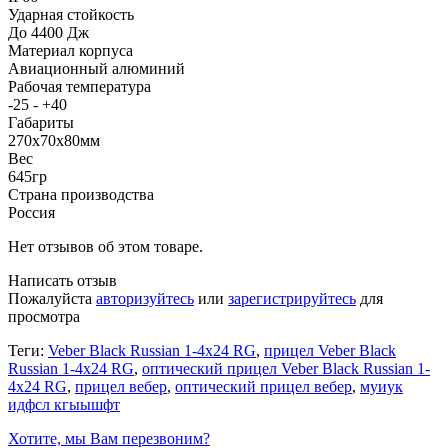
Ударная стойкость
До 4400 Дж
Материал корпуса
Авиационный алюминий
Рабочая температура
-25 - +40
Габариты
270x70x80мм
Вес
645гр
Страна производства
Россия
Нет отзывов об этом товаре.
Написать отзыв
Пожалуйста
авторизуйтесь
или
зарегистрируйтесь
для
просмотра
Теги:
Veber Black Russian 1-4x24 RG
,
прицел Veber Black
Russian 1-4x24 RG
,
оптический прицел Veber Black Russian 1-
4x24 RG
,
прицел вебер
,
оптический прицел вебер
,
муиук
идфсл кгыышфт
Хотите, мы Вам перезвоним?