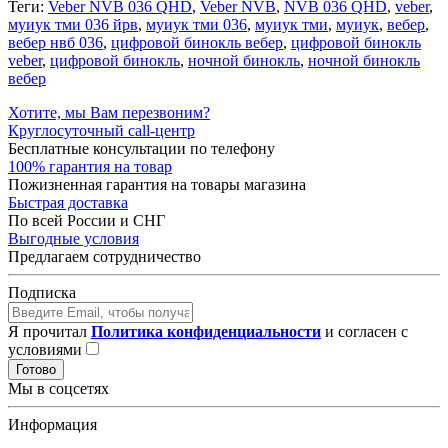
Теги:
Veber NVB 036 QHD
,
Veber NVB
,
NVB 036 QHD
,
veber
,
муиук тми 036 йрв
,
муиук тми 036
,
муиук тми
,
муиук
,
вебер
,
вебер нвб 036
,
цифровой бинокль вебер
,
цифровой бинокль
veber
,
цифровой бинокль
,
ночной бинокль
,
ночной бинокль
вебер
Хотите, мы Вам перезвоним?
Круглосуточный call-центр
Бесплатные консультации по телефону
100% гарантия на товар
Пожизненная гарантия на товары магазина
Быстрая доставка
По всей России и СНГ
Выгодные условия
Предлагаем сотрудничество
Подписка
Я прочитал
Политика конфиденциальности
и согласен с
условиями
Готово
Мы в соцсетях
Информация