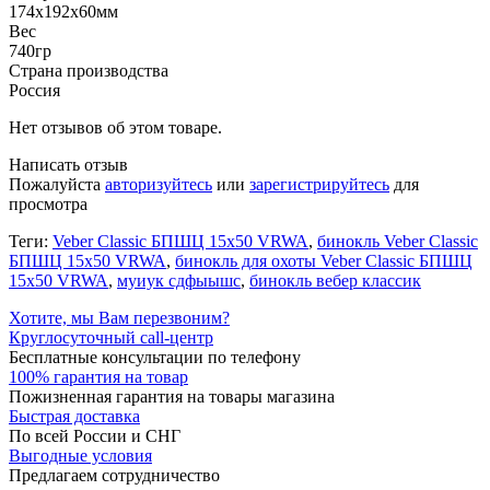
174x192x60мм
Вес
740гр
Страна производства
Россия
Нет отзывов об этом товаре.
Написать отзыв
Пожалуйста
авторизуйтесь
или
зарегистрируйтесь
для
просмотра
Теги:
Veber Classic БПШЦ 15x50 VRWA
,
бинокль Veber Classic
БПШЦ 15x50 VRWA
,
бинокль для охоты Veber Classic БПШЦ
15x50 VRWA
,
муиук сдфыышс
,
бинокль вебер классик
Хотите, мы Вам перезвоним?
Круглосуточный call-центр
Бесплатные консультации по телефону
100% гарантия на товар
Пожизненная гарантия на товары магазина
Быстрая доставка
По всей России и СНГ
Выгодные условия
Предлагаем сотрудничество