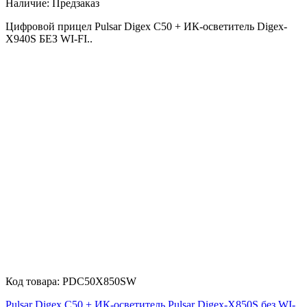
Наличие:
Предзаказ
Цифровой прицел Pulsar Digex C50 + ИК-осветитель Digex-
X940S БЕЗ WI-FI..
Код товара:
PDC50X850SW
Pulsar Digex C50 + ИК-осветитель Pulsar Digex-X850S без WI-