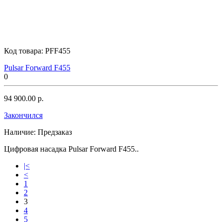
Код товара:
PFF455
Pulsar Forward F455
0
94 900.00 р.
Закончился
Наличие:
Предзаказ
Цифровая насадка Pulsar Forward F455..
|<
<
1
2
3
4
5