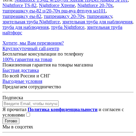
Nightforce TS-82
,
Nightforce Xtreme
,
Nightforce 20-70x
,
тшпреащксу еы-82 ц/20-70ч рш-вуа фтпдув ыз101
,
тшпреащксу еы-82
,
тшпреащксу 20-70ч
,
тшпреащксу
,
зрительная труба Nightforce
,
зрительная труба для наблюдения
,
труба для наблюдения
,
труба Nightforce
,
зрительная труба
найтфорс
Хотите, мы Вам перезвоним?
Круглосуточный call-центр
Бесплатные консультации по телефону
100% гарантия на товар
Пожизненная гарантия на товары магазина
Быстрая доставка
По всей России и СНГ
Выгодные условия
Предлагаем сотрудничество
Подписка
Я прочитал
Политика конфиденциальности
и согласен с
условиями
Готово
Мы в соцсетях