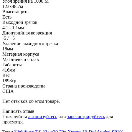
Угол зрения на 1000 М
123x48.7м
Влагозащита
Есть
Выходной зрачок
4.1 - 1.1мм
Диоптрийная коррекция
-5 / +5
Удаление выходного зрачка
18мм
Материал корпуса
Магниевый сплав
Габариты
416мм
Вес
1898гр
Страна производства
США
Нет отзывов об этом товаре.
Написать отзыв
Пожалуйста
авторизуйтесь
или
зарегистрируйтесь
для
просмотра
Теги:
Nightforce TS-82 w/20-70x Xtreme Hi-Def Angled SP101
,