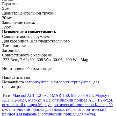
Гарантия:
5 лет
Диаметр центральной трубки:
30 мм
Заполнение газом:
Азот
Назначение и совместимость
Совместимость с оружием:
Для карабинов, Для гладкоствольного
Тип прицела:
Загонный
Совместимость с калибрами:
.223 Rem, 7.62х39, .308 Win, 30-06, .300 Win Mag
Нет отзывов об этом товаре.
Написать отзыв
Пожалуйста
авторизуйтесь
или
зарегистрируйтесь
для
просмотра
Теги:
Marcool ALT 1.2-6x24 MAR-150
,
Marcool ALT
,
Маркул
ALT 1.2-6х24
,
Маркул ALT
,
оптический прицел ALT 1.2-6х24
,
оптический прицел Маркул
,
оптический прицел на Кольца 30
мм
,
оптический прицел для гладкоствольного
,
оптический
прицел для карабина
,
оптический прицел для охоты
,