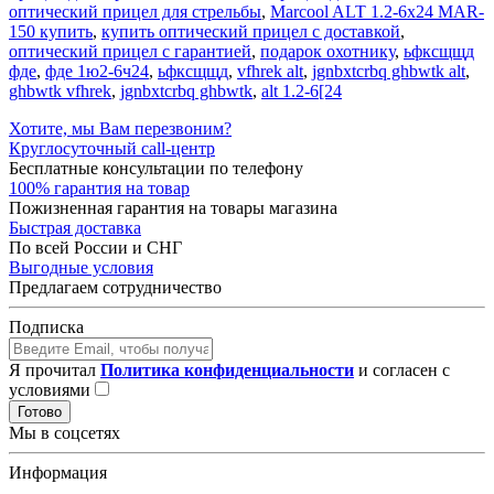
оптический прицел для стрельбы
,
Marcool ALT 1.2-6x24 MAR-
150 купить
,
купить оптический прицел с доставкой
,
оптический прицел с гарантией
,
подарок охотнику
,
ьфксщщд
фде
,
фде 1ю2-6ч24
,
ьфксщщд
,
vfhrek alt
,
jgnbxtcrbq ghbwtk alt
,
ghbwtk vfhrek
,
jgnbxtcrbq ghbwtk
,
alt 1.2-6[24
Хотите, мы Вам перезвоним?
Круглосуточный call-центр
Бесплатные консультации по телефону
100% гарантия на товар
Пожизненная гарантия на товары магазина
Быстрая доставка
По всей России и СНГ
Выгодные условия
Предлагаем сотрудничество
Подписка
Я прочитал
Политика конфиденциальности
и согласен с
условиями
Готово
Мы в соцсетях
Информация