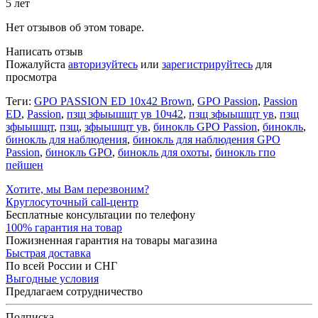
5 лет
Нет отзывов об этом товаре.
Написать отзыв
Пожалуйста
авторизуйтесь
или
зарегистрируйтесь
для
просмотра
Теги:
GPO PASSION ED 10x42 Brown
,
GPO Passion
,
Passion
ED
,
Passion
,
пзщ зфыышщт ув 10ч42
,
пзщ зфыышщт ув
,
пзщ
зфыышщт
,
пзщ
,
зфыышщт ув
,
бинокль GPO Passion
,
бинокль
,
бинокль для наблюдения
,
бинокль для наблюдения GPO
Passion
,
бинокль GPO
,
бинокль для охоты
,
бинокль гпо
пейшен
Хотите, мы Вам перезвоним?
Круглосуточный call-центр
Бесплатные консультации по телефону
100% гарантия на товар
Пожизненная гарантия на товары магазина
Быстрая доставка
По всей России и СНГ
Выгодные условия
Предлагаем сотрудничество
Подписка