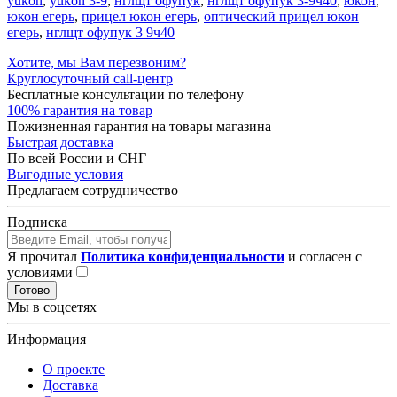
yukon
,
yukon 3-9
,
нглщт офупук
,
нглщт офупук 3-9ч40
,
юкон
,
юкон егерь
,
прицел юкон егерь
,
оптический прицел юкон
егерь
,
нглщт офупук 3 9ч40
Хотите, мы Вам перезвоним?
Круглосуточный call-центр
Бесплатные консультации по телефону
100% гарантия на товар
Пожизненная гарантия на товары магазина
Быстрая доставка
По всей России и СНГ
Выгодные условия
Предлагаем сотрудничество
Подписка
Я прочитал
Политика конфиденциальности
и согласен с
условиями
Готово
Мы в соцсетях
Информация
О проекте
Доставка