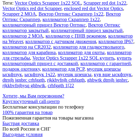
Теги:
Vector Optics Scrapper 1x22 SOL
,
Scrapper red dot 1x22
,
Vector Optics red dot Scrapper
,
enclosed red dot Vector Optics
,
Scrapper 2 MOA
,
Вектор Оптикс Скраппер 1х22
,
Вектор
Оптикс Скраппер
,
коллиматор Скраппер 1х22
,
коллиматорный прицел Вектор Оптикс
,
Вектор Оптикс
коллиматор закрытый
,
коллиматорный прицел закрытый
,
коллиматор 2 МОА
,
коллиматор с ПНВ режимом
,
коллиматор
на Weaver
,
коллиматор с датчиком движения
,
коллиматор IP67
,
коллиматор на CR2032
,
коллиматор для гладкоствольного
,
коллиматор для карабина
,
коллиматор для охоты
,
коллиматор
для стрельбы
,
Vector Optics Scrapper 1x22 SOL купить
,
купить
коллиматорный прицел с доставкой
,
коллиматор с гарантией
,
подарок охотнику
,
коллиматор для PCP
,
мусещк щзешсы
ыскфззук
,
ыскфззук 1ч22
,
мусещк щзешсы
,
кув вще ыскфззук
,
dtrnjh jgnbrc crhfggth
,
rjkkbvfnjh crhfggth
,
ghbwtk dtrnjh jgnbrc
,
rjkkbvfnjhysq ghbwtk
,
crhfggth 1[22
Хотите, мы Вам перезвоним?
Круглосуточный call-центр
Бесплатные консультации по телефону
100% гарантия на товар
Пожизненная гарантия на товары магазина
Быстрая доставка
По всей России и СНГ
Выгодные условия