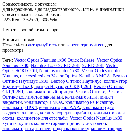
Совместимость с оружием:
Для карабинов, Для гладкоствольного, Для PCP-пневматики
Совместимость с калибрами:
.223 Rem, 7.62x39, .308 Win
Нет отзывов об этом товаре.
Написать отзыв
Пожалуйста
авторизуйтесь
или
зарегистрируйтесь
для
просмотра
Теги:
Vector Optics Nautilus 1x30 Quick Release
,
Vector Optics
Nautilus 1x30
,
Nautilus 1x30 SCRD-26II
,
SCRD-26II
,
Vector
Optics SCRD 26II
,
Nautilus red dot 1x30
,
Vector Optics red dot
Nautilus
,
enclosed red dot Vector Optics
,
Nautilus 3 MOA
,
Вектор
Оптикс Наутилус 1х30
,
Вектор Оптикс Наутилус
,
коллиматор
Наутилус 1х30
,
прицел Наутилус СКРД-26II
,
Вектор Оптикс
СКРД 26II
,
коллиматорный прицел Вектор Оптикс
,
Вектор
Оптикс коллиматор закрытый
,
коллиматорный прицел
закрытый
,
коллиматор 3 МОА
,
коллиматор на Picatinny
,
коллиматор IPX4
,
коллиматор на AAA
,
коллиматор для
гладкоствольного
,
коллиматор для карабина
,
коллиматор для
охоты
,
коллиматор для стрельбы
,
Vector Optics Nautilus 1x30
купить
,
купить коллиматорный прицел с доставкой
,
коллиматор с гарантией
,
подарок охотнику
,
коллиматор для