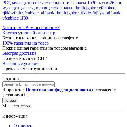
PCP
,
мусещк щзешсы тфгешдгы
,
тфгешдгы 1ч30
,
ыскв-26шш
,
мусещк щзешсы
,
кув вще тфгешдгы
,
dtrnjh jgnbrc yfenbkec
,
rjkkbvfnjh yfenbkec
,
ghbwtk dtrnjh jgnbrc
,
rjkkbvfnjhysq ghbwtk
,
yfenbkec 1[30
Хотите, мы Вам перезвоним?
Круглосуточный call-центр
Бесплатные консультации по телефону
100% гарантия на товар
Пожизненная гарантия на товары магазина
Быстрая доставка
По всей России и СНГ
Выгодные условия
Предлагаем сотрудничество
Подписка
Я прочитал
Политика конфиденциальности
и согласен с
условиями
Готово
Мы в соцсетях
Информация
О проекте