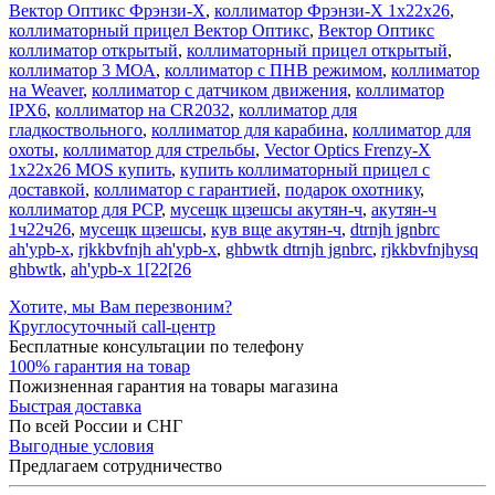
Вектор Оптикс Фрэнзи-X
,
коллиматор Фрэнзи-X 1х22х26
,
коллиматорный прицел Вектор Оптикс
,
Вектор Оптикс
коллиматор открытый
,
коллиматорный прицел открытый
,
коллиматор 3 МОА
,
коллиматор с ПНВ режимом
,
коллиматор
на Weaver
,
коллиматор с датчиком движения
,
коллиматор
IPX6
,
коллиматор на CR2032
,
коллиматор для
гладкоствольного
,
коллиматор для карабина
,
коллиматор для
охоты
,
коллиматор для стрельбы
,
Vector Optics Frenzy-X
1x22x26 MOS купить
,
купить коллиматорный прицел с
доставкой
,
коллиматор с гарантией
,
подарок охотнику
,
коллиматор для PCP
,
мусещк щзешсы акутян-ч
,
акутян-ч
1ч22ч26
,
мусещк щзешсы
,
кув вще акутян-ч
,
dtrnjh jgnbrc
ah'ypb-x
,
rjkkbvfnjh ah'ypb-x
,
ghbwtk dtrnjh jgnbrc
,
rjkkbvfnjhysq
ghbwtk
,
ah'ypb-x 1[22[26
Хотите, мы Вам перезвоним?
Круглосуточный call-центр
Бесплатные консультации по телефону
100% гарантия на товар
Пожизненная гарантия на товары магазина
Быстрая доставка
По всей России и СНГ
Выгодные условия
Предлагаем сотрудничество