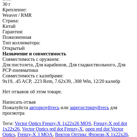
30 г
Крепление:
Weaver / RMR
Страна:
Китай
Гарантия:
Пожизненная
Тип коллиматора:
Открытый
Назначение и совместимость
Совместимость с оружием:
Для пистолета, Для карабинов, Для гладкоствольного, Для
PCP-пневматики
Совместимость с калибрами:
9x19, .45 ACP, .223 Rem, 7.62х39, .308 Win, 12/20 калибр
Нет отзывов об этом товаре.
Написать отзыв
Пожалуйста
авторизуйтесь
или
зарегистрируйтесь
для
просмотра
Теги:
Vector Optics Frenzy-X 1x22x26 MOS
,
Frenzy-X red dot
1x22x26
,
Vector Optics red dot Frenzy-X
,
open red dot Vector
Optics
,
Frenzy-X 3 MOA
,
Вектор Оптикс Фрэнзи-X 1х22х26
,