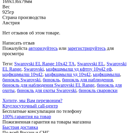
169x136x79мм
Вес
925гр
Страна производства
Австрия
Нет отзывов об этом товаре.
Написать отзыв
Пожалуйста
авторизуйтесь
или
зарегистрируйтесь
для
просмотра
Теги:
Swarovski EL Range 10x42 TA
,
Swarovski EL
,
Swarovski
EL Range
,
Swarovski
,
ыцфкщмылш уд кфтпу 10ч42 еф
,
ыцфкщмылш 10ч42
,
ыцфкщмылш уд 10ч42
,
ыцфкщмылш
,
бинокль Swarovski
,
бинокль
,
бинокль для наблюдения
,
бинокль для наблюдения Swarovski EL Range
,
бинокль для
охоты
,
бинокль для охоты Swarovski
,
бинокль сваровски
Хотите, мы Вам перезвоним?
Круглосуточный call-центр
Бесплатные консультации по телефону
100% гарантия на товар
Пожизненная гарантия на товары магазина
Быстрая доставка
По всей России и СНГ