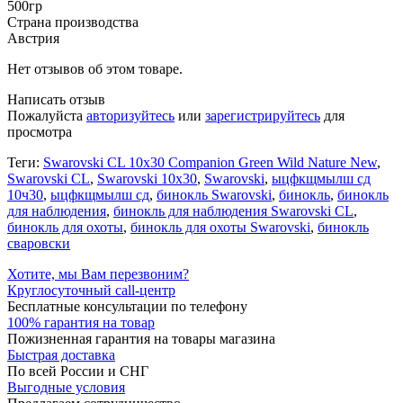
500гр
Страна производства
Австрия
Нет отзывов об этом товаре.
Написать отзыв
Пожалуйста
авторизуйтесь
или
зарегистрируйтесь
для
просмотра
Теги:
Swarovski CL 10x30 Companion Green Wild Nature New
,
Swarovski CL
,
Swarovski 10x30
,
Swarovski
,
ыцфкщмылш сд
10ч30
,
ыцфкщмылш сд
,
бинокль Swarovski
,
бинокль
,
бинокль
для наблюдения
,
бинокль для наблюдения Swarovski CL
,
бинокль для охоты
,
бинокль для охоты Swarovski
,
бинокль
сваровски
Хотите, мы Вам перезвоним?
Круглосуточный call-центр
Бесплатные консультации по телефону
100% гарантия на товар
Пожизненная гарантия на товары магазина
Быстрая доставка
По всей России и СНГ
Выгодные условия