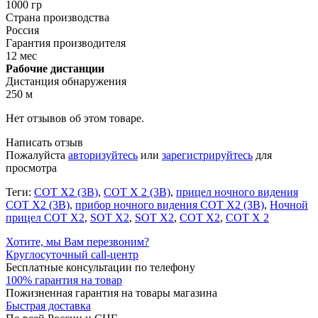
1000 гр
Страна производства
Роcсия
Гарантия производителя
12 мес
Рабочие дистанции
Дистанция обнаружения
250 м
Нет отзывов об этом товаре.
Написать отзыв
Пожалуйста
авторизуйтесь
или
зарегистрируйтесь
для
просмотра
Теги:
СОТ Х2 (3B)
,
СОТ Х 2 (3B)
,
прицел ночного видения
СОТ Х2 (3B)
,
прибор ночного видения СОТ Х2 (3B)
,
Ночной
прицел СОТ Х2
,
SOT X2
,
SOT X2
,
COT X2
,
COT X 2
Хотите, мы Вам перезвоним?
Круглосуточный call-центр
Бесплатные консультации по телефону
100% гарантия на товар
Пожизненная гарантия на товары магазина
Быстрая доставка