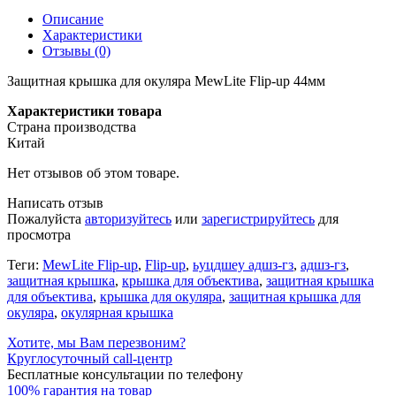
Описание
Характеристики
Отзывы (0)
Защитная крышка для окуляра MewLite Flip-up 44мм
Характеристики товара
Страна производства
Китай
Нет отзывов об этом товаре.
Написать отзыв
Пожалуйста
авторизуйтесь
или
зарегистрируйтесь
для
просмотра
Теги:
MewLite Flip-up
,
Flip-up
,
ьуцдшеу адшз-гз
,
адшз-гз
,
защитная крышка
,
крышка для объектива
,
защитная крышка
для объектива
,
крышка для окуляра
,
защитная крышка для
окуляра
,
окулярная крышка
Хотите, мы Вам перезвоним?
Круглосуточный call-центр
Бесплатные консультации по телефону
100% гарантия на товар