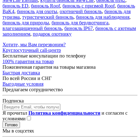
MewLite Eternals
,
купить бинокль MewLite
,
бинокль 8x42
,
бинокль ED
,
бинокль Roof
,
бинокль с призмой Roof
,
бинокль
BaK4
,
бинокль для охоты
,
охотничий бинокль
,
бинокль для
туризма
,
туристический бинокль
,
бинокль для наблюдения
,
бинокль для природы
,
бинокль для бердвотчинга
,
влагозащищенный бинокль
,
бинокль IP67
,
бинокль с азотным
заполнением
,
подарок охотнику
Хотите, мы Вам перезвоним?
Круглосуточный call-центр
Бесплатные консультации по телефону
100% гарантия на товар
Пожизненная гарантия на товары магазина
Быстрая доставка
По всей России и СНГ
Выгодные условия
Предлагаем сотрудничество
Подписка
Я прочитал
Политика конфиденциальности
и согласен с
условиями
Готово
Мы в соцсетях