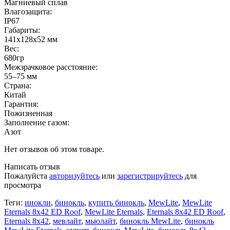
Магниевый сплав
Влагозащита:
IP67
Габариты:
141х128х52 мм
Вес:
680гр
Межзрачковое расстояние:
55–75 мм
Страна:
Китай
Гарантия:
Пожизненная
Заполнение газом:
Азот
Нет отзывов об этом товаре.
Написать отзыв
Пожалуйста
авторизуйтесь
или
зарегистрируйтесь
для
просмотра
Теги:
инокли
,
бинокль
,
купить бинокль
,
MewLite
,
MewLite
Eternals 8x42 ED Roof
,
MewLite Eternals
,
Eternals 8x42 ED Roof
,
Eternals 8x42
,
мевлайт
,
мьюлайт
,
бинокль MewLite
,
бинокль