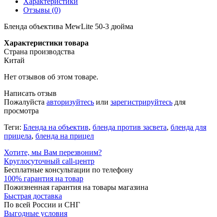
Характеристики
Отзывы (0)
Бленда объектива MewLite 50-3 дюйма
Характеристики товара
Страна производства
Китай
Нет отзывов об этом товаре.
Написать отзыв
Пожалуйста
авторизуйтесь
или
зарегистрируйтесь
для
просмотра
Теги:
Бленда на объектив
,
бленда против засвета
,
бленда для
прицела
,
бленда на прицел
Хотите, мы Вам перезвоним?
Круглосуточный call-центр
Бесплатные консультации по телефону
100% гарантия на товар
Пожизненная гарантия на товары магазина
Быстрая доставка
По всей России и СНГ
Выгодные условия