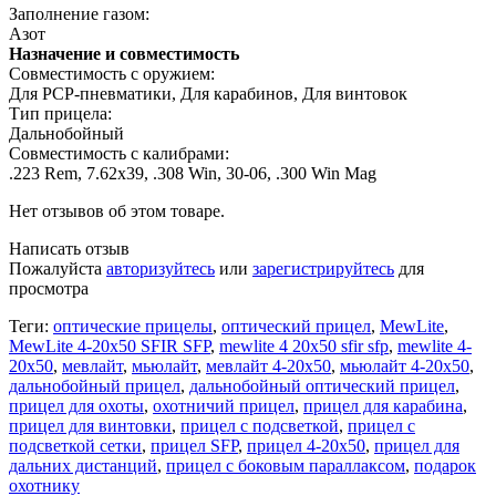
Заполнение газом:
Азот
Назначение и совместимость
Совместимость с оружием:
Для PCP-пневматики, Для карабинов, Для винтовок
Тип прицела:
Дальнобойный
Совместимость с калибрами:
.223 Rem, 7.62х39, .308 Win, 30-06, .300 Win Mag
Нет отзывов об этом товаре.
Написать отзыв
Пожалуйста
авторизуйтесь
или
зарегистрируйтесь
для
просмотра
Теги:
оптические прицелы
,
оптический прицел
,
MewLite
,
MewLite 4-20x50 SFIR SFP
,
mewlite 4 20x50 sfir sfp
,
mewlite 4-
20x50
,
мевлайт
,
мьюлайт
,
мевлайт 4-20x50
,
мьюлайт 4-20x50
,
дальнобойный прицел
,
дальнобойный оптический прицел
,
прицел для охоты
,
охотничий прицел
,
прицел для карабина
,
прицел для винтовки
,
прицел с подсветкой
,
прицел с
подсветкой сетки
,
прицел SFP
,
прицел 4-20x50
,
прицел для
дальних дистанций
,
прицел с боковым параллаксом
,
подарок
охотнику