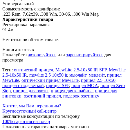
Универсальный
Совместимость с калибрами:
.223 Rem, 7.62х39, .308 Win, 30-06, .300 Win Mag
Характеристики товара
Регулировка параллакса
91.4м
Нет отзывов об этом товаре.
Написать отзыв
Пожалуйста
авторизуйтесь
или
зарегистрируйтесь
для
просмотра
Теги:
оптический прицел
,
MewLite 2.5-10x50 IR SFP
,
MewLite
2.5-10x50 IR
,
mewlite 2.5 10x50 ir
,
мьюлайт
,
мевлайт
,
прицел
MewLite
,
оптический прицел MewLite
,
прицел 2.5-10x50
,
прицел с подсветкой
,
прицел SFP
,
прицел MOA
,
прицел Zero
Stop
,
прицел для охоты
,
прицел для карабина
,
прицел для
винтовки
,
охотничий прицел
,
подарок охотнику
Хотите, мы Вам перезвоним?
Круглосуточный call-центр
Бесплатные консультации по телефону
100% гарантия на товар
Пожизненная гарантия на товары магазина