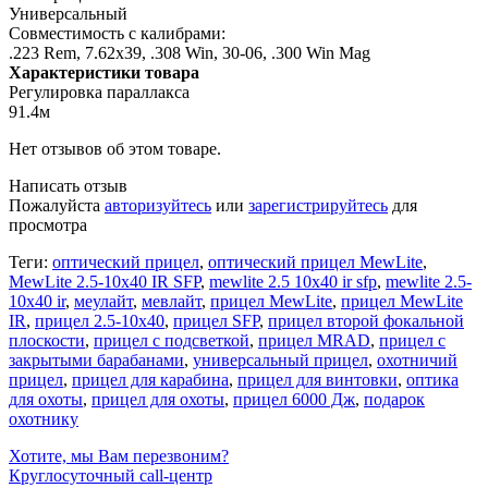
Универсальный
Совместимость с калибрами:
.223 Rem, 7.62х39, .308 Win, 30-06, .300 Win Mag
Характеристики товара
Регулировка параллакса
91.4м
Нет отзывов об этом товаре.
Написать отзыв
Пожалуйста
авторизуйтесь
или
зарегистрируйтесь
для
просмотра
Теги:
оптический прицел
,
оптический прицел MewLite
,
MewLite 2.5-10x40 IR SFP
,
mewlite 2.5 10x40 ir sfp
,
mewlite 2.5-
10x40 ir
,
меулайт
,
мевлайт
,
прицел MewLite
,
прицел MewLite
IR
,
прицел 2.5-10x40
,
прицел SFP
,
прицел второй фокальной
плоскости
,
прицел с подсветкой
,
прицел MRAD
,
прицел с
закрытыми барабанами
,
универсальный прицел
,
охотничий
прицел
,
прицел для карабина
,
прицел для винтовки
,
оптика
для охоты
,
прицел для охоты
,
прицел 6000 Дж
,
подарок
охотнику
Хотите, мы Вам перезвоним?
Круглосуточный call-центр