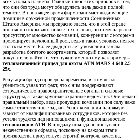
всех уголков планеты. Главный плюс этих приборов в том,
что они без труда могут обнаружить цель даже в полной
темноте. В настоящее время фирма занимает лидирующие
позиции в оружейной промышленности Соединённых
Штатов Америки, мы прекрасно знаем, что в этой стране
постоянно открывают новые технологии, поэтому на рынке
присутствует множество компаний, конкуренция с которыми
провоцирует неуклонный рост, ведь в таких условиях нельзя
стоять на месте. Более двадцати лет у компании заняла
разработка богатого ассортимента, который позволяет
покупателю найти то, что нужно именно ему, как пример –
тепловизионный прицел для охоты ATN MARS 4 640 2.5-
25x
.
Репутация бренда проверена временем, в этом легко
убедиться, узнав тот факт, что с ним поддерживают
сотрудничество правоохранительные органы и силовые
структуры, а также крупные охранные ведомства. Они делают
правильный выбор, ведь продукции компании под силу даже
самые ответственные задачи. Успех компании напрямую
зависит от квалифицированных сотрудников, которые без
устали трудятся над инновациями и функциональностью
тепловизоров АТН
. В продажу никогда не поступают
некачественные образцы, поскольку на каждом этапе
производства присутствует строгий контроль качества,