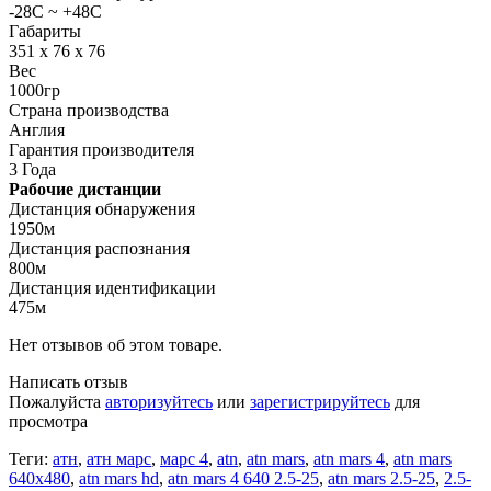
-28C ~ +48C
Габариты
351 x 76 x 76
Вес
1000гр
Страна производства
Англия
Гарантия производителя
3 Года
Рабочие дистанции
Дистанция обнаружения
1950м
Дистанция распознания
800м
Дистанция идентификации
475м
Нет отзывов об этом товаре.
Написать отзыв
Пожалуйста
авторизуйтесь
или
зарегистрируйтесь
для
просмотра
Теги:
атн
,
атн марс
,
марс 4
,
atn
,
atn mars
,
atn mars 4
,
atn mars
640x480
,
atn mars hd
,
atn mars 4 640 2.5-25
,
atn mars 2.5-25
,
2.5-