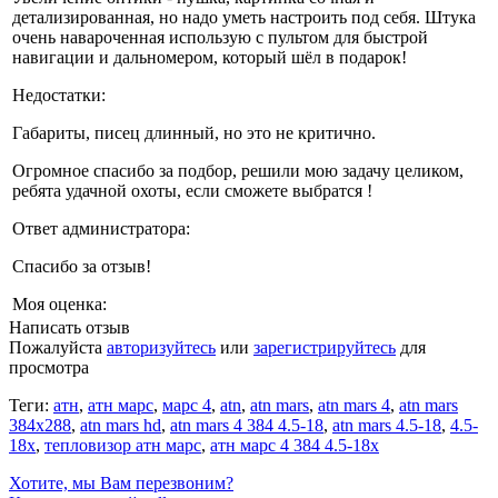
детализированная, но надо уметь настроить под себя. Штука
очень навароченная использую с пультом для быстрой
навигации и дальномером, который шёл в подарок!
Недостатки:
Габариты, писец длинный, но это не критично.
Огромное спасибо за подбор, решили мою задачу целиком,
ребята удачной охоты, если сможете выбратся !
Ответ администратора:
Спасибо за отзыв!
Моя оценка:
Написать отзыв
Пожалуйста
авторизуйтесь
или
зарегистрируйтесь
для
просмотра
Теги:
атн
,
атн марс
,
марс 4
,
atn
,
atn mars
,
atn mars 4
,
atn mars
384x288
,
atn mars hd
,
atn mars 4 384 4.5-18
,
atn mars 4.5-18
,
4.5-
18x
,
тепловизор атн марс
,
атн марс 4 384 4.5-18х
Хотите, мы Вам перезвоним?