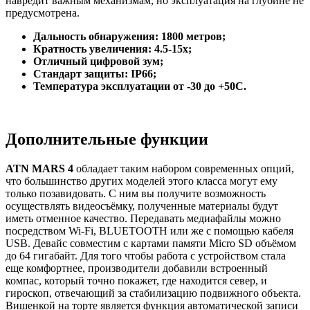
навредит важным механизмам, но эксплуатация на глубине не
предусмотрена.
Дальность обнаружения: 1800 метров;
Кратность увеличения: 4.5-15х;
Отличный цифровой зум;
Стандарт защиты: IP66;
Температура эксплуатации от -30 до +50С.
Дополнительные функции
ATN MARS 4
обладает таким набором современных опций,
что большинство других моделей этого класса могут ему
только позавидовать. С ним вы получите возможность
осуществлять видеосъёмку, полученные материалы будут
иметь отменное качество. Передавать медиафайлы можно
посредством Wi-Fi, BLUETOOTH или же с помощью кабеля
USB. Девайс совместим с картами памяти Micro SD объёмом
до 64 гигабайт. Для того чтобы работа с устройством стала
еще комфортнее, производители добавили встроенный
компас, который точно покажет, где находится север, и
гироскоп, отвечающий за стабилизацию подвижного объекта.
Вишенкой на торте является функция автоматической записи