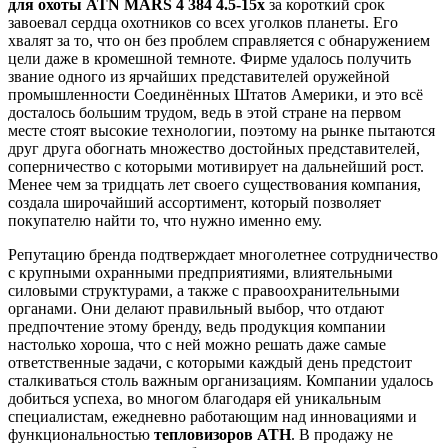
для охоты ATN MARS 4 384 4.5-15x
за короткий срок
завоевал сердца охотников со всех уголков планеты. Его
хвалят за то, что он без проблем справляется с обнаружением
цели даже в кромешной темноте. Фирме удалось получить
звание одного из ярчайших представителей оружейной
промышленности Соединённых Штатов Америки, и это всё
досталось большим трудом, ведь в этой стране на первом
месте стоят высокие технологии, поэтому на рынке пытаются
друг друга обогнать множество достойных представителей,
соперничество с которыми мотивирует на дальнейший рост.
Менее чем за тридцать лет своего существования компания,
создала широчайший ассортимент, который позволяет
покупателю найти то, что нужно именно ему.
Репутацию бренда подтверждает многолетнее сотрудничество
с крупными охранными предприятиями, влиятельными
силовыми структурами, а также с правоохранительными
органами. Они делают правильный выбор, что отдают
предпочтение этому бренду, ведь продукция компании
настолько хороша, что с ней можно решать даже самые
ответственные задачи, с которыми каждый день предстоит
сталкиваться столь важным организациям. Компании удалось
добиться успеха, во многом благодаря ей уникальным
специалистам, ежедневно работающим над инновациями и
функциональностью
тепловизоров АТН
. В продажу не