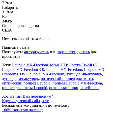
7.2мм
Габариты
317мм
Вес
346гр
Страна производства
США
Нет отзывов об этом товаре.
Написать отзыв
Пожалуйста
авторизуйтесь
или
зарегистрируйтесь
для
просмотра
Теги:
Leupold VX-Freedom 3-9x40 CDS (сетка Tri-MOA)
,
Leupold VX-Freedom 3-9
,
Leupold VX-Freedom
,
Leupold VX-
Freedom CDS
,
Leupold
,
VX-Freedom
,
дугзщдв мч-акуувщь
,
дугзщдв
,
мч-акуувщь
,
оптический прицел для охоты
,
оптический прицел Leupold
,
прицел Leupold VX-Freedom
,
прицел для охоты Leupold
,
оптический прицел лейпольд
Хотите, мы Вам перезвоним?
Круглосуточный call-центр
Бесплатные консультации по телефону
100% гарантия на товар