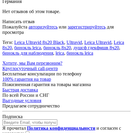
Германия
Нет отзывов об этом товаре.
Написать отзыв
Пожалуйста
авторизуйтесь
или
зарегистрируйтесь
для
просмотра
Теги:
Leica Ultravid 8x20 Black
,
Ultravid
,
Leica Ultravid
,
Leica
8x20
,
бинокль leica
,
бинокль 8x20
,
душсф гдекфмшв 8ч20
,
бинокль для наблюдения
,
leica
,
бинокль leica
Хотите, мы Вам перезвоним?
Круглосуточный call-центр
Бесплатные консультации по телефону
100% гарантия на товар
Пожизненная гарантия на товары магазина
Быстрая доставка
По всей России и СНГ
Выгодные условия
Предлагаем сотрудничество
Подписка
Я прочитал
Политика конфиденциальности
и согласен с