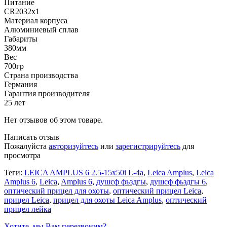
Питание
CR2032x1
Материал корпуса
Алюминиевый сплав
Габариты
380мм
Вес
700гр
Страна производства
Германия
Гарантия производителя
25 лет
Нет отзывов об этом товаре.
Написать отзыв
Пожалуйста
авторизуйтесь
или
зарегистрируйтесь
для
просмотра
Теги:
LEICA AMPLUS 6 2.5-15x50i L-4a
,
Leica Amplus
,
Leica
Amplus 6
,
Leica
,
Amplus 6
,
душсф фьздгы
,
душсф фьздгы 6
,
оптический прицел для охоты
,
оптический прицел Leica
,
прицел Leica
,
прицел для охоты Leica Amplus
,
оптический
прицел лейка
Хотите, мы Вам перезвоним?