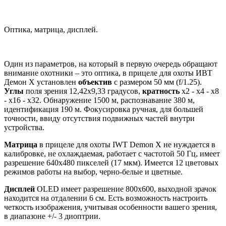
Оптика, матрица, дисплей.
Один из параметров, на который в первую очередь обращают
внимание охотники – это оптика, в прицеле для охоты ИВТ
Демон X установлен
объектив
с размером 50 мм (f/1.25).
Углы
поля зрения 12,42х9,33 градусов,
кратность
х2 - х4 - х8
- х16 - х32. Обнаружение 1500 м, распознавание 380 м,
идентификация 190 м. Фокусировка ручная, для большей
точности, ввиду отсутствия подвижных частей внутри
устройства.
Матрица
в прицеле для охоты IWT Demon X не нуждается в
калибровке, не охлаждаемая, работает с частотой 50 Гц, имеет
разрешение 640х480 пикселей (17 мкм). Имеется 12 цветовых
режимов работы на выбор, черно-белые и цветные.
Дисплей
OLED имеет разрешение 800х600, выходной зрачок
находится на отдалении 6 см. Есть возможность настроить
четкость изображения, учитывая особенности вашего зрения,
в диапазоне +/- 3 диоптрии.