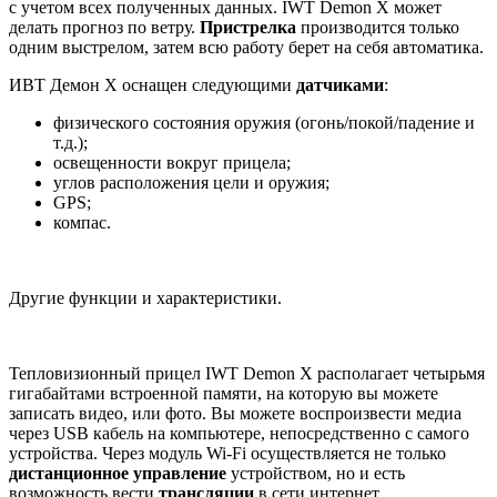
с учетом всех полученных данных. IWT Demon X может
делать прогноз по ветру.
Пристрелка
производится только
одним выстрелом, затем всю работу берет на себя автоматика.
ИВТ Демон X оснащен следующими
датчиками
:
физического состояния оружия (огонь/покой/падение и
т.д.);
освещенности вокруг прицела;
углов расположения цели и оружия;
GPS;
компас.
Другие функции и характеристики.
Тепловизионный прицел IWT Demon X располагает четырьмя
гигабайтами встроенной памяти, на которую вы можете
записать видео, или фото. Вы можете воспроизвести медиа
через USB кабель на компьютере, непосредственно с самого
устройства. Через модуль Wi-Fi осуществляется не только
дистанционное
управление
устройством, но и есть
возможность вести
трансляции
в сети интернет,