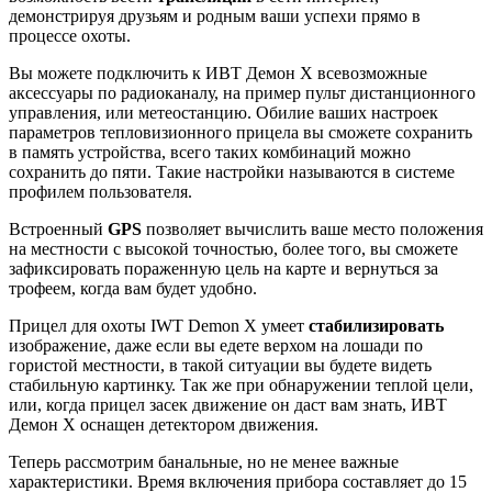
демонстрируя друзьям и родным ваши успехи прямо в
процессе охоты.
Вы можете подключить к ИВТ Демон X всевозможные
аксессуары по радиоканалу, на пример пульт дистанционного
управления, или метеостанцию. Обилие ваших настроек
параметров тепловизионного прицела вы сможете сохранить
в память устройства, всего таких комбинаций можно
сохранить до пяти. Такие настройки называются в системе
профилем пользователя.
Встроенный
GPS
позволяет вычислить ваше место положения
на местности с высокой точностью, более того, вы сможете
зафиксировать пораженную цель на карте и вернуться за
трофеем, когда вам будет удобно.
Прицел для охоты IWT Demon X умеет
стабилизировать
изображение, даже если вы едете верхом на лошади по
гористой местности, в такой ситуации вы будете видеть
стабильную картинку. Так же при обнаружении теплой цели,
или, когда прицел засек движение он даст вам знать, ИВТ
Демон X оснащен детектором движения.
Теперь рассмотрим банальные, но не менее важные
характеристики. Время включения прибора составляет до 15