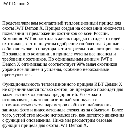
IWT Demon X
Представляем вам компактный тепловизионный прицел для
охоты IWT Demon X. Прицел создан на основании множества
пожеланий и предложений охотников со всей России.
Компания IWT воплотила в жизнь порядка пятидесяти идей
охотников, за что получила одобрение сообщества. Данные
собирались около полутора лет и тщательно анализировались.
По заявлению компании, в прицеле учтены все нюансы и
требования охотников. По официальным данным IWT в
Demon X оптимизация соответствует 99% задач охотников,
убрано все лишнее и усилены, особенно необходимые
преимущества.
Функциональность тепловизионного прицела ИВТ Демон X
не ограничивается только охотой, он прекрасно подойдет для
задач частных охранных предприятий. Его можно
использовать, как тепловизионный монокуляр с
возможностью съема параметров с объекта наблюдения,
записью фото и видеоматериала слежения за объектом. Более
того, устройство можно использовать, как детектор движения
с функцией оповещения. Ниже мы рассмотрим базовые
функции прицела для охоты IWT Demon X.