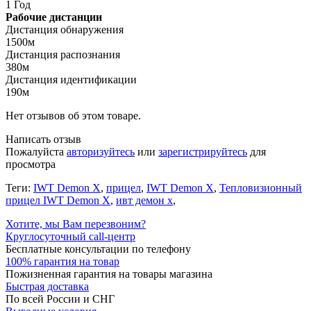
1 Год
Рабочие дистанции
Дистанция обнаружения
1500м
Дистанция распознания
380м
Дистанция идентификации
190м
Нет отзывов об этом товаре.
Написать отзыв
Пожалуйста
авторизуйтесь
или
зарегистрируйтесь
для
просмотра
Теги:
IWT Demon X
,
прицел
,
IWT Demon X
,
Тепловизионный
прицел IWT Demon X
,
ивт демон х
,
Хотите, мы Вам перезвоним?
Круглосуточный call-центр
Бесплатные консультации по телефону
100% гарантия на товар
Пожизненная гарантия на товары магазина
Быстрая доставка
По всей России и СНГ