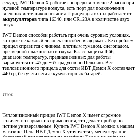
секунд, IWT Demon X работает непрерывно менее 2 часов при
нулевой температуре воздуха, есть порт для подключения
внешних источников питания. Прицел для охоты работает от
аккумуляторов
типа 16340, или CR123A в количестве двух
штук.
IWT Demon способен работать при очень суровых условиях,
которые не каждый человек способен выдержать. Без проблем
прицел справится с ливнем, плотным туманом, снегопадом,
чрезмерной влажностью воздуха. Класс защиты IP66,
диапазон температур, предназначенных для работы
варьируется от -45 до +65 градусов по Цельсию. Вес
тепловизионного прицела для охоты ИВТ Демон X составляет
440 гр, без учета веса аккумуляторных батарей.
Итог.
Тепловизионный прицел IWT Demon X имеет огромное
количество вариантов применения, это делает прибор по
истине универсальным. Купить IWT Demon X можно в нашем
магазине. Цена ИВТ Демон X уточняется у менеджера при