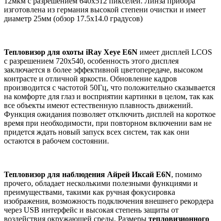
12мкм с разрешением 640x512 пикселей. Линза прибора
изготовлена из германия высокой степени очистки и имеет
диаметр 25мм (обзор 17.5x14.0 градусов)
Тепловизор для охоты iRay Xeye E6N
имеет дисплей LCOS
с разрешением 720x540, особенность этого дисплея
заключается в более эффективной цветопередаче, высоком
контрасте и отличной яркости. Обновление кадров
производится с частотой 50Гц, что положительно сказывается
на комфорте для глаз и восприятии картинки в целом, так как
все объекты имеют естественную плавность движений.
Функция ожидания позволяет отключить дисплей на короткое
время при необходимости, при повторном включении вам не
придется ждать новый запуск всех систем, так как они
остаются в рабочем состоянии.
Тепловизор для наблюдения Айрей Иксай E6N
, помимо
прочего, обладает несколькими полезными функциями и
преимуществами, такими как ручная фокусировка
изображения, возможность подключения внешнего рекордера
через USB интерфейс и высокая степень защиты от
воздействия окружающей среды. Размеры
тепловизионного