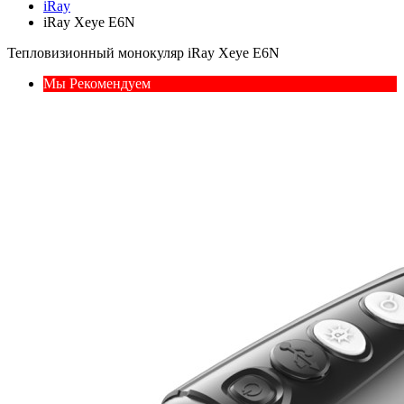
iRay
iRay Xeye E6N
Тепловизионный монокуляр iRay Xeye E6N
Мы Рекомендуем