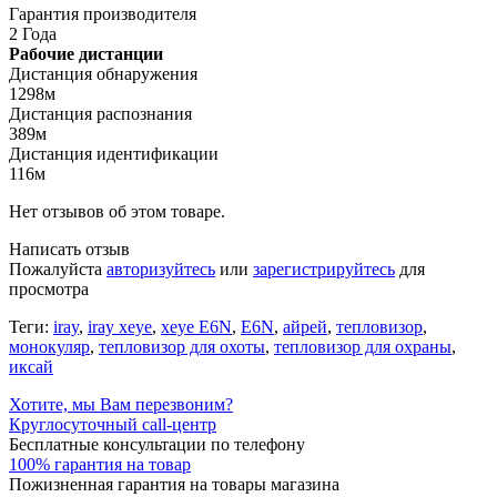
Гарантия производителя
2 Года
Рабочие дистанции
Дистанция обнаружения
1298м
Дистанция распознания
389м
Дистанция идентификации
116м
Нет отзывов об этом товаре.
Написать отзыв
Пожалуйста
авторизуйтесь
или
зарегистрируйтесь
для
просмотра
Теги:
iray
,
iray xeye
,
xeye E6N
,
E6N
,
айрей
,
тепловизор
,
монокуляр
,
тепловизор для охоты
,
тепловизор для охраны
,
иксай
Хотите, мы Вам перезвоним?
Круглосуточный call-центр
Бесплатные консультации по телефону
100% гарантия на товар
Пожизненная гарантия на товары магазина