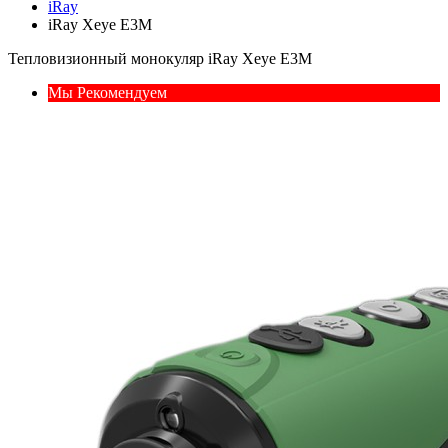
iRay
iRay Xeye E3M
Тепловизионный монокуляр iRay Xeye E3M
Мы Рекомендуем