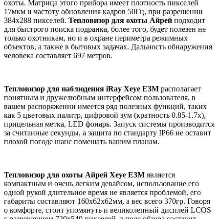
охоты. Матрица этого прибора имеет плотность пикселей
17мкм и частоту обновления кадров 50Гц, при разрешении
384x288 пикселей.
Тепловизор для охоты Айрей
подходит
для быстрого поиска подранка, более того, будет полезен не
только охотникам, но и в охране периметра режимных
объектов, а также в бытовых задачах. Дальность обнаружения
человека составляет 697 метров.
Тепловизор для наблюдения iRay Xeye E3M
располагает
понятным и дружелюбным интерфейсом пользователя, в
вашем распоряжении имеется ряд полезных функций, таких
как 5 цветовых палитр, цифровой зум (кратность 0.85-1.7x),
прицельная метка, LED фонарь. Запуск системы производится
за считанные секунды, а защита по стандарту IP66 не оставит
плохой погоде шанс помешать вашим планам.
Тепловизор для охоты Айрей Xeye E3M
является
компактным и очень легким девайсом, использование его
одной рукой длительное время не является проблемой, его
габариты составляют 160x62x62мм, а вес всего 370гр. Говоря
о комфорте, стоит упомянуть и великолепный дисплей LCOS
с разрешением 720x540 пикселей, а поле обзора составит