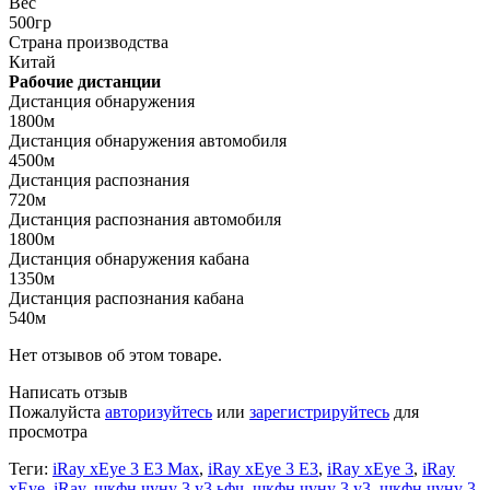
Вес
500гр
Страна производства
Китай
Рабочие дистанции
Дистанция обнаружения
1800м
Дистанция обнаружения автомобиля
4500м
Дистанция распознания
720м
Дистанция распознания автомобиля
1800м
Дистанция обнаружения кабана
1350м
Дистанция распознания кабана
540м
Нет отзывов об этом товаре.
Написать отзыв
Пожалуйста
авторизуйтесь
или
зарегистрируйтесь
для
просмотра
Теги:
iRay xEye 3 E3 Max
,
iRay xEye 3 E3
,
iRay xEye 3
,
iRay
xEye
,
iRay
,
шкфн чуну 3 у3 ьфч
,
шкфн чуну 3 у3
,
шкфн чуну 3
,