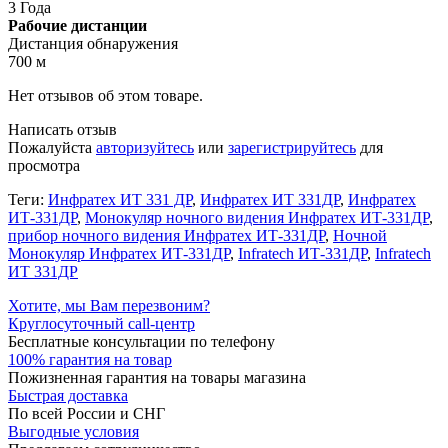
3 Года
Рабочие дистанции
Дистанция обнаружения
700 м
Нет отзывов об этом товаре.
Написать отзыв
Пожалуйста
авторизуйтесь
или
зарегистрируйтесь
для
просмотра
Теги:
Инфратех ИТ 331 ДР
,
Инфратех ИТ 331ДР
,
Инфратех
ИТ-331ДР
,
Монокуляр ночного видения Инфратех ИТ-331ДР
,
прибор ночного видения Инфратех ИТ-331ДР
,
Ночной
Монокуляр Инфратех ИТ-331ДР
,
Infratech ИТ-331ДР
,
Infratech
ИТ 331ДР
Хотите, мы Вам перезвоним?
Круглосуточный call-центр
Бесплатные консультации по телефону
100% гарантия на товар
Пожизненная гарантия на товары магазина
Быстрая доставка
По всей России и СНГ
Выгодные условия