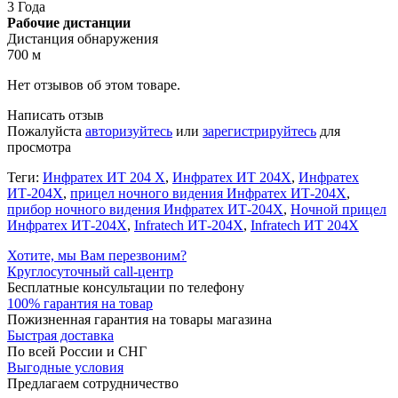
3 Года
Рабочие дистанции
Дистанция обнаружения
700 м
Нет отзывов об этом товаре.
Написать отзыв
Пожалуйста
авторизуйтесь
или
зарегистрируйтесь
для
просмотра
Теги:
Инфратех ИТ 204 Х
,
Инфратех ИТ 204Х
,
Инфратех
ИТ-204Х
,
прицел ночного видения Инфратех ИТ-204Х
,
прибор ночного видения Инфратех ИТ-204Х
,
Ночной прицел
Инфратех ИТ-204Х
,
Infratech ИТ-204Х
,
Infratech ИТ 204Х
Хотите, мы Вам перезвоним?
Круглосуточный call-центр
Бесплатные консультации по телефону
100% гарантия на товар
Пожизненная гарантия на товары магазина
Быстрая доставка
По всей России и СНГ
Выгодные условия
Предлагаем сотрудничество