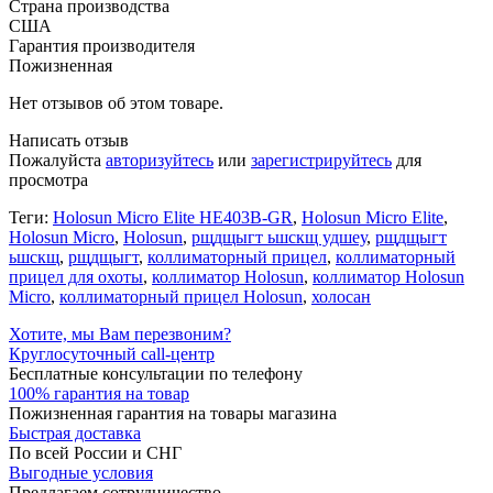
Страна производства
США
Гарантия производителя
Пожизненная
Нет отзывов об этом товаре.
Написать отзыв
Пожалуйста
авторизуйтесь
или
зарегистрируйтесь
для
просмотра
Теги:
Holosun Micro Elite HE403B-GR
,
Holosun Micro Elite
,
Holosun Micro
,
Holosun
,
рщдщыгт ьшскщ удшеу
,
рщдщыгт
ьшскщ
,
рщдщыгт
,
коллиматорный прицел
,
коллиматорный
прицел для охоты
,
коллиматор Holosun
,
коллиматор Holosun
Micro
,
коллиматорный прицел Holosun
,
холосан
Хотите, мы Вам перезвоним?
Круглосуточный call-центр
Бесплатные консультации по телефону
100% гарантия на товар
Пожизненная гарантия на товары магазина
Быстрая доставка
По всей России и СНГ
Выгодные условия
Предлагаем сотрудничество