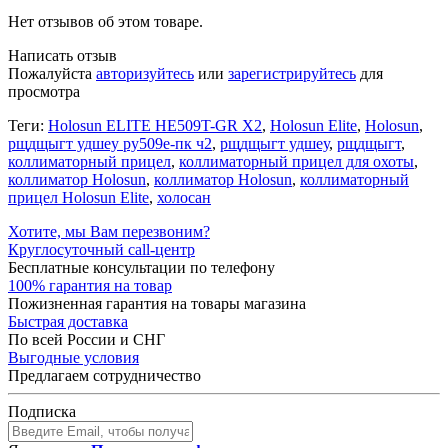
Нет отзывов об этом товаре.
Написать отзыв
Пожалуйста
авторизуйтесь
или
зарегистрируйтесь
для
просмотра
Теги:
Holosun ELITE HE509T-GR X2
,
Holosun Elite
,
Holosun
,
рщдщыгт удшеу ру509е-пк ч2
,
рщдщыгт удшеу
,
рщдщыгт
,
коллиматорный прицел
,
коллиматорный прицел для охоты
,
коллиматор Holosun
,
коллиматор Holosun
,
коллиматорный
прицел Holosun Elite
,
холосан
Хотите, мы Вам перезвоним?
Круглосуточный call-центр
Бесплатные консультации по телефону
100% гарантия на товар
Пожизненная гарантия на товары магазина
Быстрая доставка
По всей России и СНГ
Выгодные условия
Предлагаем сотрудничество
Подписка