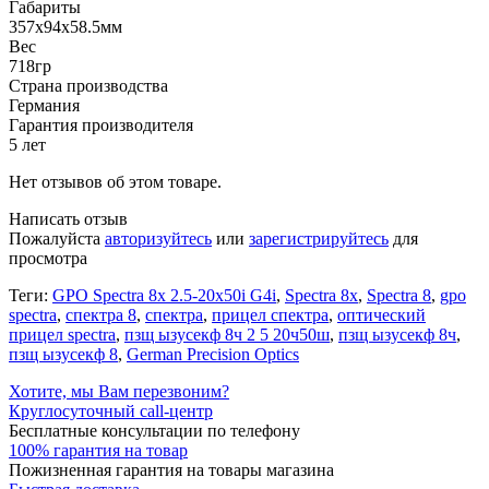
Габариты
357x94x58.5мм
Вес
718гр
Страна производства
Германия
Гарантия производителя
5 лет
Нет отзывов об этом товаре.
Написать отзыв
Пожалуйста
авторизуйтесь
или
зарегистрируйтесь
для
просмотра
Теги:
GPO Spectra 8x 2.5-20x50i G4i
,
Spectra 8x
,
Spectra 8
,
gpo
spectra
,
спектра 8
,
спектра
,
прицел спектра
,
оптический
прицел spectra
,
пзщ ызусекф 8ч 2 5 20ч50ш
,
пзщ ызусекф 8ч
,
пзщ ызусекф 8
,
German Precision Optics
Хотите, мы Вам перезвоним?
Круглосуточный call-центр
Бесплатные консультации по телефону
100% гарантия на товар
Пожизненная гарантия на товары магазина