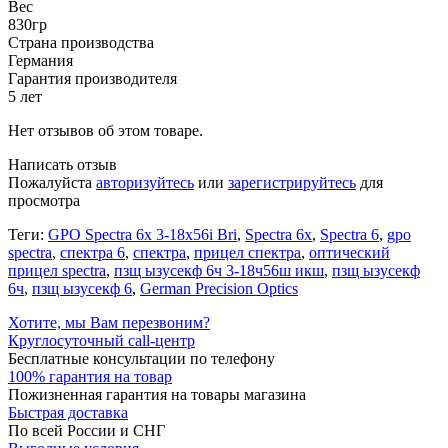
Вес
830гр
Страна производства
Германия
Гарантия производителя
5 лет
Нет отзывов об этом товаре.
Написать отзыв
Пожалуйста
авторизуйтесь
или
зарегистрируйтесь
для
просмотра
Теги:
GPO Spectra 6x 3-18x56i Bri
,
Spectra 6x
,
Spectra 6
,
gpo
spectra
,
спектра 6
,
спектра
,
прицел спектра
,
оптический
прицел spectra
,
пзщ ызусекф 6ч 3-18ч56ш икш
,
пзщ ызусекф
6ч
,
пзщ ызусекф 6
,
German Precision Optics
Хотите, мы Вам перезвоним?
Круглосуточный call-центр
Бесплатные консультации по телефону
100% гарантия на товар
Пожизненная гарантия на товары магазина
Быстрая доставка
По всей России и СНГ