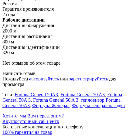
Россия
Гарантия производителя
2 года
Рабочие дистанции
Дистанция обнаружения
2000 м
Дистанция распознания
800 м
Дистанция идентификации
320 м
Нет отзывов об этом товаре.
Написать отзыв
Пожалуйста
авторизуйтесь
или
зарегистрируйтесь
для
просмотра
Теги:
Fortuna General 50A3
,
Fortuna General 50 A3
,
Fortuna
General 50A 3
,
Fortuna General 50 A 3
,
тепловизор Fortuna
General 50A3
,
Фортуна Женерал
,
Фортуна генерал насадка
Хотите, мы Вам перезвоним?
Круглосуточный call-центр
Бесплатные консультации по телефону
100% гарантия на товар