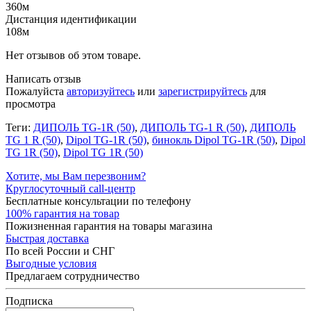
360м
Дистанция идентификации
108м
Нет отзывов об этом товаре.
Написать отзыв
Пожалуйста
авторизуйтесь
или
зарегистрируйтесь
для
просмотра
Теги:
ДИПОЛЬ TG-1R (50)
,
ДИПОЛЬ TG-1 R (50)
,
ДИПОЛЬ
TG 1 R (50)
,
Dipol TG-1R (50)
,
бинокль Dipol TG-1R (50)
,
Dipol
TG 1R (50)
,
Dipol TG 1R (50)
Хотите, мы Вам перезвоним?
Круглосуточный call-центр
Бесплатные консультации по телефону
100% гарантия на товар
Пожизненная гарантия на товары магазина
Быстрая доставка
По всей России и СНГ
Выгодные условия
Предлагаем сотрудничество
Подписка