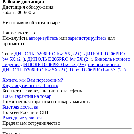
Рабочие дистанции
Дистанция обнаружения
кабан 500-600 м
Нет отзывов об этом товаре.
Написать отзыв
Пожалуйста
авторизуйтесь
или
зарегистрируйтесь
для
просмотра
Теги:
ДИПОЛЬ D206PRO bw
,
5X
,
(2+)
,
ДИПОЛЬ D206PRO
bw 5X (2+)
,
ДИПОЛЬ D206PRO bw 5X (2+)
,
Бинокль ночного
видения ДИПОЛЬ D206PRO bw 5X (2+)
,
ночной бинокль
ДИПОЛЬ D206PRO bw 5X (2+)
,
Dipol D206PRO bw 5X (2+)
Хотите, мы Вам перезвоним?
Круглосуточный call-центр
Бесплатные консультации по телефону
100% гарантия на товар
Пожизненная гарантия на товары магазина
Быстрая доставка
По всей России и СНГ
Выгодные условия
Предлагаем сотрудничество
Подписка