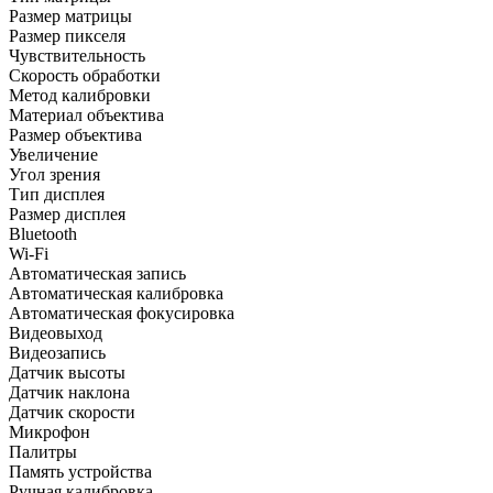
Размер матрицы
Размер пикселя
Чувствительность
Скорость обработки
Метод калибровки
Материал объектива
Размер объектива
Увеличение
Угол зрения
Тип дисплея
Размер дисплея
Bluetooth
Wi-Fi
Автоматическая запись
Автоматическая калибровка
Автоматическая фокусировка
Видеовыход
Видеозапись
Датчик высоты
Датчик наклона
Датчик скорости
Микрофон
Палитры
Память устройства
Ручная калибровка