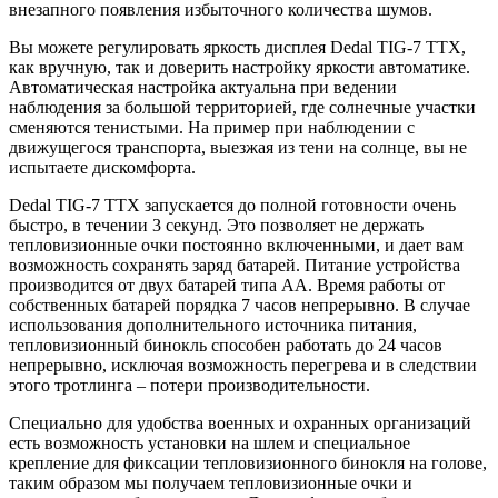
внезапного появления избыточного количества шумов.
Вы можете регулировать яркость дисплея Dedal TIG-7 TTX,
как вручную, так и доверить настройку яркости автоматике.
Автоматическая настройка актуальна при ведении
наблюдения за большой территорией, где солнечные участки
сменяются тенистыми. На пример при наблюдении с
движущегося транспорта, выезжая из тени на солнце, вы не
испытаете дискомфорта.
Dedal TIG-7 TTX запускается до полной готовности очень
быстро, в течении 3 секунд. Это позволяет не держать
тепловизионные очки постоянно включенными, и дает вам
возможность сохранять заряд батарей. Питание устройства
производится от двух батарей типа АА. Время работы от
собственных батарей порядка 7 часов непрерывно. В случае
использования дополнительного источника питания,
тепловизионный бинокль способен работать до 24 часов
непрерывно, исключая возможность перегрева и в следствии
этого тротлинга – потери производительности.
Специально для удобства военных и охранных организаций
есть возможность установки на шлем и специальное
крепление для фиксации тепловизионного бинокля на голове,
таким образом мы получаем тепловизионные очки и