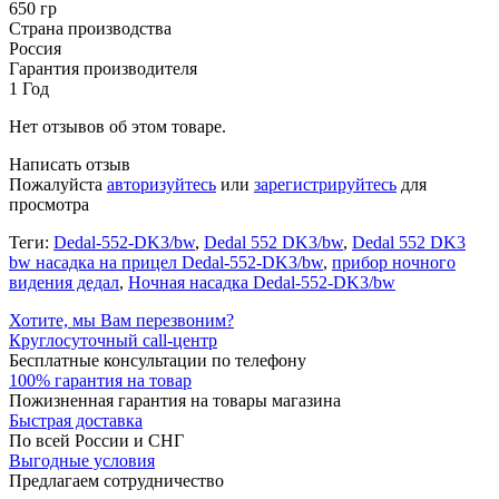
650 гр
Страна производства
Россия
Гарантия производителя
1 Год
Нет отзывов об этом товаре.
Написать отзыв
Пожалуйста
авторизуйтесь
или
зарегистрируйтесь
для
просмотра
Теги:
Dedal-552-DK3/bw
,
Dedal 552 DK3/bw
,
Dedal 552 DK3
bw насадка на прицел Dedal-552-DK3/bw
,
прибор ночного
видения дедал
,
Ночная насадка Dedal-552-DK3/bw
Хотите, мы Вам перезвоним?
Круглосуточный call-центр
Бесплатные консультации по телефону
100% гарантия на товар
Пожизненная гарантия на товары магазина
Быстрая доставка
По всей России и СНГ
Выгодные условия
Предлагаем сотрудничество