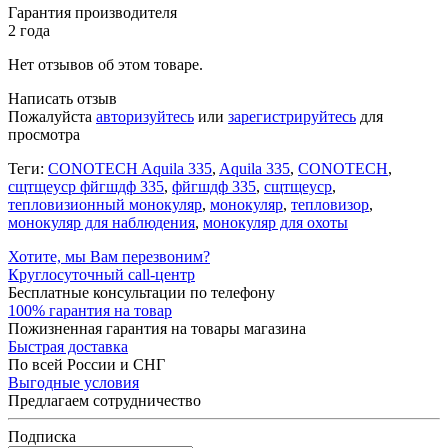
Гарантия производителя
2 года
Нет отзывов об этом товаре.
Написать отзыв
Пожалуйста
авторизуйтесь
или
зарегистрируйтесь
для
просмотра
Теги:
CONOTECH Aquila 335
,
Aquila 335
,
CONOTECH
,
сщтщеуср фйгшдф 335
,
фйгшдф 335
,
сщтщеуср
,
тепловизионный монокуляр
,
монокуляр
,
тепловизор
,
монокуляр для наблюдения
,
монокуляр для охоты
Хотите, мы Вам перезвоним?
Круглосуточный call-центр
Бесплатные консультации по телефону
100% гарантия на товар
Пожизненная гарантия на товары магазина
Быстрая доставка
По всей России и СНГ
Выгодные условия
Предлагаем сотрудничество
Подписка