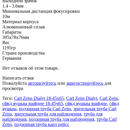
Выходной зрачок
1.4 - 3.6мм
Минимальная дистанция фокусировки
10м
Материал корпуса
Алюминиевый сплав
Габариты
395x78x76мм
Вес
1195гр
Страна производства
Германия
Нет отзывов об этом товаре.
Написать отзыв
Пожалуйста
авторизуйтесь
или
зарегистрируйтесь
для
просмотра
Теги:
Carl Zeiss Dialyt 18-45x65
,
Carl Zeiss Dialyt
,
Carl Zeiss
,
сфкд яушыы вшфдне 18-45ч65
,
сфкд яушыы вшфдне
,
сфкд
яушыы
,
подзорная труба Carl Zeiss
,
зрительная труба Carl
Zeiss
,
зрительная труба для наблюдения
,
труба для
наблюдения
,
подзорная труба для наблюдения
,
труба Carl
Zeiss
,
подзорная труба карл цейсс