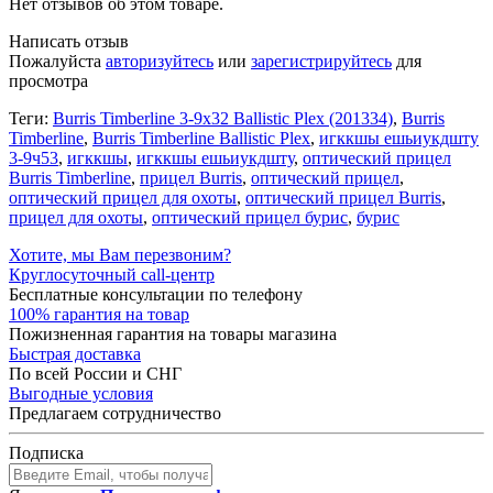
Нет отзывов об этом товаре.
Написать отзыв
Пожалуйста
авторизуйтесь
или
зарегистрируйтесь
для
просмотра
Теги:
Burris Timberline 3-9x32 Ballistic Plex (201334)
,
Burris
Timberline
,
Burris Timberline Ballistic Plex
,
игккшы ешьиукдшту
3-9ч53
,
игккшы
,
игккшы ешьиукдшту
,
оптический прицел
Burris Timberline
,
прицел Burris
,
оптический прицел
,
оптический прицел для охоты
,
оптический прицел Burris
,
прицел для охоты
,
оптический прицел бурис
,
бурис
Хотите, мы Вам перезвоним?
Круглосуточный call-центр
Бесплатные консультации по телефону
100% гарантия на товар
Пожизненная гарантия на товары магазина
Быстрая доставка
По всей России и СНГ
Выгодные условия
Предлагаем сотрудничество
Подписка