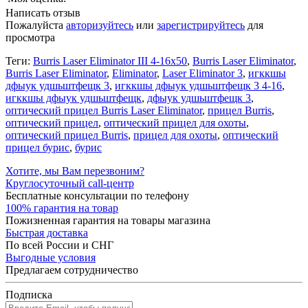
Написать отзыв
Пожалуйста
авторизуйтесь
или
зарегистрируйтесь
для
просмотра
Теги:
Burris Laser Eliminator III 4-16x50
,
Burris Laser Eliminator
,
Burris Laser Eliminator
,
Eliminator
,
Laser Eliminator 3
,
игккшы
дфыук удшьштфещк 3
,
игккшы дфыук удшьштфещк 3 4-16
,
игккшы дфыук удшьштфещк
,
дфыук удшьштфещк 3
,
оптический прицел Burris Laser Eliminator
,
прицел Burris
,
оптический прицел
,
оптический прицел для охоты
,
оптический прицел Burris
,
прицел для охоты
,
оптический
прицел бурис
,
бурис
Хотите, мы Вам перезвоним?
Круглосуточный call-центр
Бесплатные консультации по телефону
100% гарантия на товар
Пожизненная гарантия на товары магазина
Быстрая доставка
По всей России и СНГ
Выгодные условия
Предлагаем сотрудничество
Подписка