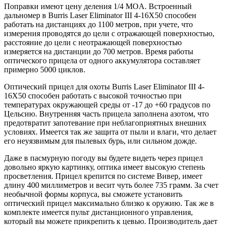
Поправки имеют цену деления 1/4 MOA. Встроенный
дальномер в Burris Laser Eliminator III 4-16X50 способен
работать на дистанциях до 1100 метров, при учете, что
измерения проводятся до цели с отражающей поверхностью,
расстояние до цели с неотражающей поверхностью
измеряется на дистанции до 700 метров. Время работы
оптического прицела от одного аккумулятора составляет
примерно 5000 циклов.
Оптический прицел для охоты Burris Laser Eliminator III 4-
16X50 способен работать с высокой точностью при
температурах окружающей среды от -17 до +60 градусов по
Цельсию. Внутренняя часть прицела заполнена азотом, что
предотвратит запотевание при неблагоприятных внешних
условиях. Имеется так же защита от пыли и влаги, что делает
его неуязвимым для пылевых бурь, или сильном дожде.
Даже в пасмурную погоду вы будете видеть через прицел
довольно яркую картинку, оптика имеет высокую степень
просветления. Прицел крепится по системе Вивер, имеет
длину 400 миллиметров и весит чуть более 735 грамм. За счет
необычной формы корпуса, вы сможете установить
оптический прицел максимально близко к оружию. Так же в
комплекте имеется пульт дистанционного управления,
который вы можете прикрепить к цевью. Производитель дает